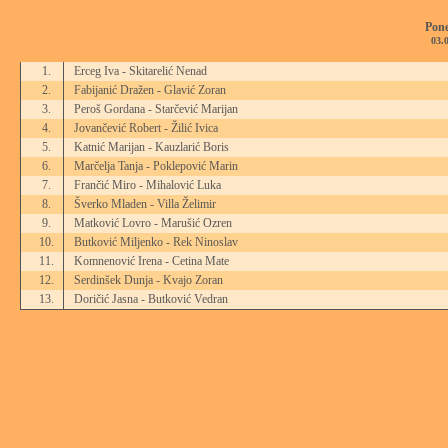
Pone
03.
1.
Erceg Iva - Skitarelić Nenad
2.
Fabijanić Dražen - Glavić Zoran
3.
Peroš Gordana - Starčević Marijan
4.
Jovančević Robert - Žilić Ivica
5.
Katnić Marijan - Kauzlarić Boris
6.
Marčelja Tanja - Poklepović Marin
7.
Frančić Miro - Mihalović Luka
8.
Šverko Mladen - Villa Želimir
9.
Matković Lovro - Marušić Ozren
10.
Butković Miljenko - Rek Ninoslav
11.
Komnenović Irena - Cetina Mate
12.
Serdinšek Dunja - Kvajo Zoran
13.
Doričić Jasna - Butković Vedran