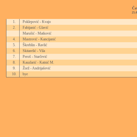
Če
25.
1.
Poklepović - Kvajo
2.
Fabijanić - Glavić
Marušić - Matković
4.
Mastrović - Kancijanić
5.
Škreblin - Ravlić
6.
Skitarelić - Vila
7.
Peroš - Starčević
8.
Kauzlarić - Katnić M.
9.
Žorž - Andrijašević
10.
bye