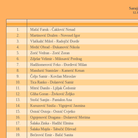
Saraj
12.
1.
Mašić Faruk - Čaklović Nenad
2.
Martinović Dražen - Novosel Igor
3.
Vlaškalić Miloš - Radojčić Đorđe
4.
Medić Obrad - Đukanović Nikola
5.
Zorić Vedran - Zorić Zoran
6.
Zdjelar Velimir - Milosavić Predrag
7.
Hadžiomerović Feko - Đorđević Milan
8.
Mandurić Stanislav - Kamerić Kenan
9.
Čeljo Samir - Kovžan Miroslav
10.
Tica Ranko - Dolarević Samir
11.
Mitrić Danilo - Ljiljak Čedomir
12.
Gliha Goran - Živković Željko
13.
Stošić Sanjin - Pantalon Ana
14.
Kuruzović Siniša - Vignjević Jasmina
15.
Ostoić Ostoja - Ostoić Cvjetko
16.
Ognjenović Dragana - Dolarević Merima
17.
Šalaka Zinka - Hadžić Elmina
18.
Šalaka Majda - Tabučić Dževad
19.
Bećirović Emir - Bašić Sanita