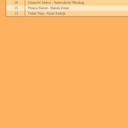
20.
Glamočić Aleksa - Stanivuković Miodrag
21.
Penava Slaven - Bakula Zoran
22.
Vidaić Nina - Surać Andrija