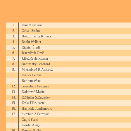
1.
Duić Kauzlarić
2.
Orban Szabo
3.
Boszormenyi Kovacs
4.
Banki Wellner
5.
Richter Šredl
6.
Jeseničnik Orač
7.
J.Božičević Ryznar
8.
Budinszky Bradford
9.
M.Ambrož R.Ambrož
Dienes Ferenci
Bertram Wens
12.
Greenberg Feldman
13.
Dolarević Mašić
14.
R.Muller S.Zagajšek
15.
Tesla T.Brkljačić
16.
Havliček Tomljanović
17.
Škreblin Z.Petrović
Čupić Perić
Kordić Alagić
20.
Kovacs Szeles