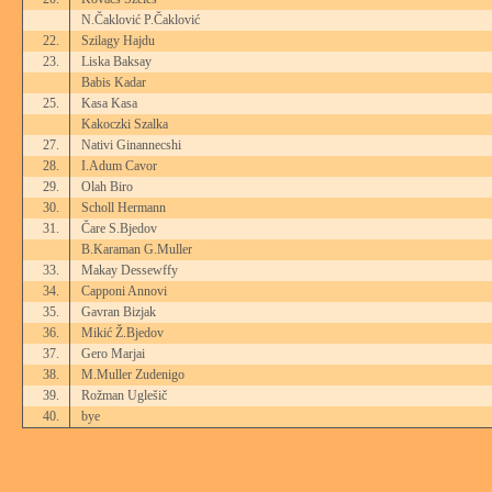
N.Čaklović P.Čaklović
22.
Szilagy Hajdu
23.
Liska Baksay
Babis Kadar
25.
Kasa Kasa
Kakoczki Szalka
27.
Nativi Ginannecshi
28.
I.Adum Cavor
29.
Olah Biro
30.
Scholl Hermann
31.
Čare S.Bjedov
B.Karaman G.Muller
33.
Makay Dessewffy
34.
Capponi Annovi
35.
Gavran Bizjak
36.
Mikić Ž.Bjedov
37.
Gero Marjai
38.
M.Muller Zudenigo
39.
Rožman Uglešič
40.
bye