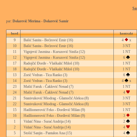
Sa
par:
Dolarević Merima - Dolarević Samir
bord
kontrakt
9
Bašić Sanita - Bećirović Emir
(16)
4
x
10
Bašić Sanita - Bećirović Emir
(16)
3 NT
11
Vignjević Jasmina - Kuruzović Siniša
(12)
1 NT
12
Vignjević Jasmina - Kuruzović Siniša
(12)
6
17
Radojčić Đorđe - Vlaškalić Miloš
(10)
1 NT
18
Radojčić Đorđe - Vlaškalić Miloš
(10)
1 NT
13
Zorić Vedran - Tica Ranko
(3)
6
14
Zorić Vedran - Tica Ranko
(3)
4
x
23
Mašić Faruk - Čaklović Nenad
(7)
1 NT
24
Mašić Faruk - Čaklović Nenad
(7)
4
21
Stanivuković Miodrag - Glamočić Aleksa
(8)
3 NT
22
Stanivuković Miodrag - Glamočić Aleksa
(8)
3 NT
15
Hadžiomerović Feko - Đorđević Milan
(9)
1 NT
16
Hadžiomerović Feko - Đorđević Milan
(9)
3
1
Vidaić Nina - Surać Andrija
(14)
2
2
Vidaić Nina - Surać Andrija
(14)
4
5
Stošić Sanjin - Pantalon Ana
(15)
4