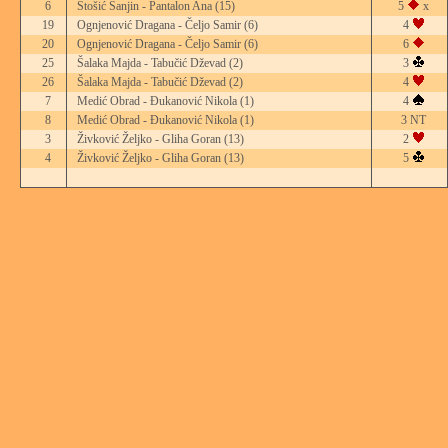
6
Stošić Sanjin - Pantalon Ana
(15)
5
x
19
Ognjenović Dragana - Čeljo Samir
(6)
4
20
Ognjenović Dragana - Čeljo Samir
(6)
6
25
Šalaka Majda - Tabučić Dževad
(2)
3
26
Šalaka Majda - Tabučić Dževad
(2)
4
7
Medić Obrad - Đukanović Nikola
(1)
4
8
Medić Obrad - Đukanović Nikola
(1)
3 NT
3
Živković Željko - Gliha Goran
(13)
2
4
Živković Željko - Gliha Goran
(13)
5