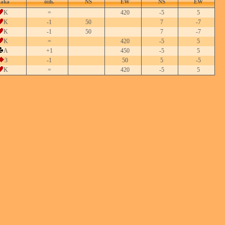
taka
štih.
NS
EW
NS
EW
K
=
420
-5
5
K
-1
50
7
-7
K
-1
50
7
-7
K
=
420
-5
5
A
+1
450
-5
5
3
-1
50
5
-5
K
=
420
-5
5