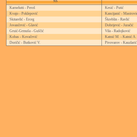
NS
Karnelutti - Peroš
Kesić - Putić
Kvajo - Poklepović
Kancijanić - Mastrovi
Skitarelić - Erceg
Škreblin - Ravlić
Jovančević - Glavić
Dobrijević - Juračić
Gruić-Grmuša - Guščić
Vila - Radojković
Kobas - Kovačević
Katnić M. - Katnić A.
Doričić - Butković V.
Pivovarov - Kauzlarić