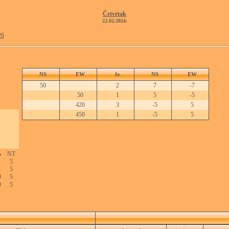
Četvrtak
22.02.2024.
26
NS
EW
fr.
NS
EW
50
2
7
-7
50
1
5
-5
420
3
-5
5
450
1
-5
5
NT
5
5
0
5
0
5