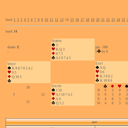
bord:
1
2
3
4
5
6
7
8
9
10
11
12
13
14
15
16
17
18
19
20
21
22
23
24
25
bord:
14
N
ORTH
3
dealer:
E
par: -300
K Q 3
-
5
by S
8 7 5
A J 9 7 4 3
E
W
AST
EST
A Q
K 9 8 7 6 5 4 2
8 6
9 5
K J 9 6 2
Q 10 3
K 10 8 6
S
OUTH
10
J 10
N
9
3
9
3
5
13
A J 10 7 4 2
S
9
3
9
3
A 4
E
4
8
3
1
12
Q 5 2
W
4
8
3
1
par