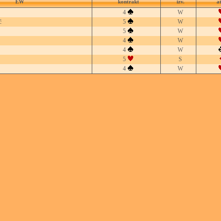
EW
kontrakt
izv.
a
4
W
ć
5
W
5
W
4
W
4
W
5
S
4
W